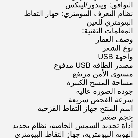
التوافق: ويندوز/لينكس
نظام التعرف البيومتري: جهاز التقاط
البيومتري للعين
المعلمات التقنية:
وصف العقار
نوع الشعر
واجهة USB
مصدر الطاقة USB مدفوع
مستوى الأمن مرتفع
مساحة المسح الكبيرة
جودة الصورة عالية
سرعة الفحص سريعة
اسم المنتج جهاز التقاط القزحية
حجم صغير
أداة تحديد الشمس الخاصة، نظام تحديد
الهوية البيومترية، جهاز التقاط البيومتري