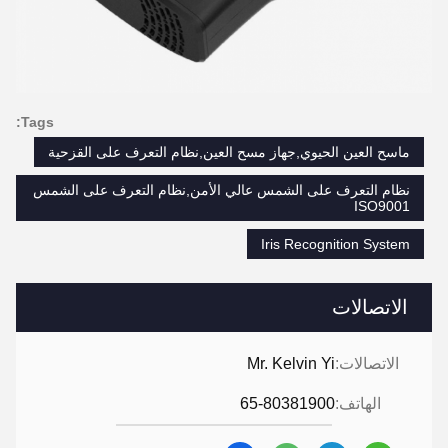
Tags:
ماسح العين الحيوي,جهاز مسح العين,نظام التعرف على القزحية
نظام التعرف على الشمس عالي الأمن,نظام التعرف على الشمس
ISO9001
Iris Recognition System
الاتصالات
الاتصالات:
Mr. Kelvin Yi
الهاتف:
65-80381900