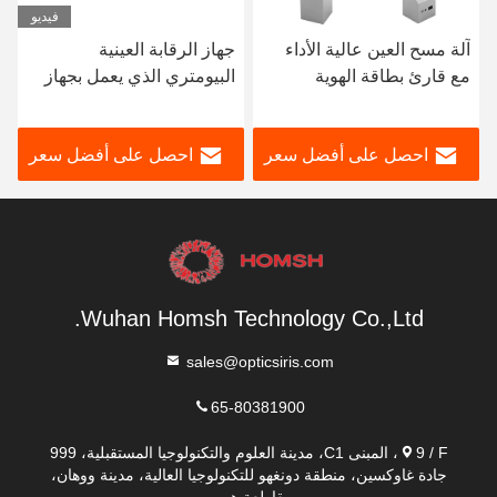
فيديو
آلة مسح العين عالية الأداء
جهاز الرقابة العينية
مع قارئ بطاقة الهوية
البيومتري الذي يعمل بجهاز
USB لجهاز التعرف
البيومتري
احصل على أفضل سعر
احصل على أفضل سعر
Wuhan Homsh Technology Co.,Ltd.
sales@opticsiris.com
65-80381900
9 / F، المبنى C1، مدينة العلوم والتكنولوجيا المستقبلية، 999
جادة غاوكسين، منطقة دونغهو للتكنولوجيا العالية، مدينة ووهان،
مقاطعة هوبي