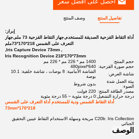
احصل على أفضل سعر
تفاصيل المنتج
وصف المنتج
إبراز:
أداة التقاط القزحية الصديقة للمستخدم,جهاز التقاط القزحية 73 ملم,جهاز
التعرف على الشمس 218*170*73ملم
,
Iris Capture Device 73mm
,
Iris Recognition Device 218*170*73mm
حجم المنتج:
1400 مم * 226 مم * 226 مم
حجم صورة القزحية:
640*480pixel
الشاشة الأمامية: 8 بوصات ، شاشة خلفية: 10.1
شاشة العرض:
بوصة
بيئة العمل شدة
بدون شروط
الضوء:
مصدر الطاقة المنتج:
220 فولت
درجة حرارة التشغيل:
0 درجة مئوية ~ 55 درجة مئوية
أداة التقاط الشمس ودية للمستخدم أداة التعرف على الشمس
218*170*73mm
C20b: Iris Collection مريحة وسهلة الاستخدام التقاط عينين التحقيق
الجنائي
الوصف