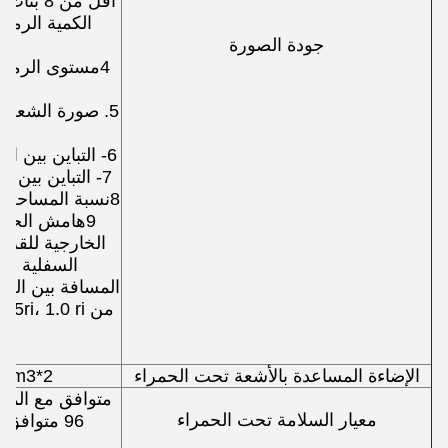
أقل من 
جودة الصورة
4مستوى الرماد
5. صورة الشعر:
6- التباين بين القزحية والقشرة: لا يقل عن 10
7- التباين بين القزحية والمرأة: لا يقل عن 30
8نسبة المساحة الفعالة للقزحية: أكثر من 60%
9هامش الحدود
الخارجية للقزحي
السفلية وا
المسافة بين الح
حيث ri
الإضاءة المساعدة بالأشعة تحت الحمراء
2*850nmLED،<100W/m3
معيار السلامة تحت الحمراء
96 متوافق 
1