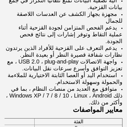
آلية تصفية البيانات تمنع تلقائيًا التكرار في جمع
بيانات القزحية.
مجهزة بجهاز الكشف عن العدسات اللاصقة
للجمال
يدعم الفحص المتزامن لجودة القزحية أثناء
عملية التقاط وتوفر إشارات إلى نتائج فحص
الجودة.
يدعم التعرف على القزحية للأفراد الذين يرتدون
نظارات شفافة قصيرة النظر أو بعيدة النظر.
واجهة الاتصالات USB 2.0 ، plug-and-play ، مع
تعزيز التوافق وأسرع سرعات نقل البيانات.
استخدام اليد أو العصا الثابتة الاختيارية للملاءمة
والحمولة وسهولة الاستخدام.
متوافق مع العديد من منصات النظام ، بما في
ذلك Windows XP / 7 / 8 / 10 ، Linux ، Android ،
وأكثر من ذلك.
معايير المواصفات
الفئة
معا