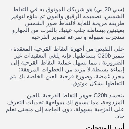
(سي 20 بي) هو شريكك الموثوق به في التقاط
الشمس، تصميمه الرقيق والقوي تم بناؤه لتوفير
طريقة مريحة للغاية لالتقاط صور الشمس
بعينينين.ببساطة جلب عينيك بالقرب من الجهازو
ستجرب سهولة و سرعة تصوير القزحية
على النقيض من أجهزة التقاط القزحية المعقدة ،
تتميز C20b ببساطتها. فإنه يلغي التعقيدات غير
الضرورية ، مما يسهل عملية التقاط القزحية إلى
إيماءة بسيطة.لا مزيد من الخطوات المرهقة؛
مجرد غمضة، وصورة قزحية العين الخاصة بك يتم
التقاطها بشكل موثوق.
يتجسد C20b جوهر التقاط القزحية بالعين
المزدوجة، مما يسمح لك بمواجهة تحديات التعرف
على القزحية بسهولة، دون الحاجة إلى منحنى تعلم
حاد.
أبرز المنتجات