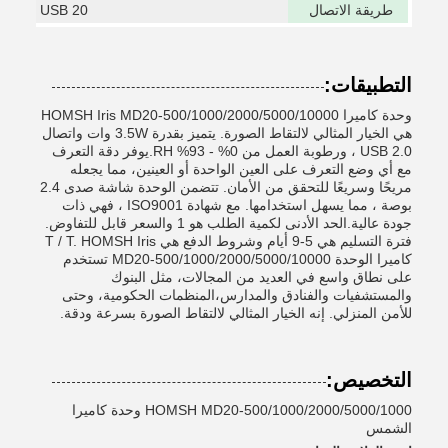
طريقة الاتصال
USB 20
التطبيقات:
وحدة كاميرا HOMSH Iris MD20-500/1000/2000/5000/10000
هي الخيار المثالي لالتقاط الصورة. يتميز بقدرة 3.5W وات واتصال
USB 2.0 ، ورطوبة العمل من 0% - 93% RH.يوفر دقة التعرف
مع أي وضع التعرف على العين الواحدة أو العينين، مما يجعله
مريحًا وسريعًا للتحقق من الأمان. تتضمن الوحدة شاشة صدى 2.4
بوصة ، مما يسهل استخدامها. مع شهادة ISO9001 ، فهي ذات
جودة عالية.الحد الأدنى لكمية الطلب هو 1 والسعر قابل للتفاوض.
فترة التسليم هي 5-9 أيام وشروط الدفع هي T / T. HOMSH Iris
كاميرا الوحدة MD20-500/1000/2000/5000/10000 تستخدم
على نطاق واسع في العديد من المجالات، مثل البنوك
والمستشفيات والفنادق والمدارس،المنظمات الحكومية، وحتى
للأمن المنزلي. إنه الخيار المثالي لالتقاط الصورة بسرعة ودقة.
التخصيص:
HOMSH MD20-500/1000/2000/5000/1000 وحدة كاميرا
الشمس