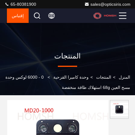
65-80381900
sales@opticsiris.com
إقتباس
المنتجات
المنزل
>
المنتجات
>
وحدة كاميرا القزحية
>
0 - 6000 لوكس وحدة
مسح العين 68g استهلاك طاقة منخفضة