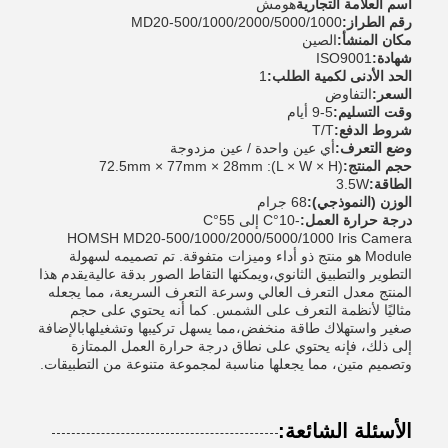
اسم العلامة التجارية
هومش
رقم الطراز:
MD20-500/1000/2000/5000/1000
مكان المنشأ:
الصين
شهادة:
ISO9001
الحد الأدنى لكمية الطلب:
1
السعر:
التفاوض
وقت التسليم:
5-9 أيام
شروط الدفع:
T/T
وضع التعرف:
أي عين واحدة / عين مزدوجة
حجم المنتج:
(L × W × H): 72.5mm × 77mm × 28mm
الطاقة:
3.5W
الوزن (النموذجي):
68 جرام
درجة حرارة العمل:
-10°C إلى 55°C
HOMSH MD20-500/1000/2000/5000/1000 Iris Camera
Module هو منتج ذو أداء وميزات متفوقة. تم تصميمه لسهولة
التطوير والتطبيق الثانوي،ويمكنها التقاط الصور بدقة عاليةيقدم هذا
المنتج معدل التعرف العالي وسرعة التعرف السريعة، مما يجعله
مثاليًا لأنظمة التعرف على الشمس. كما أنه يحتوي على حجم
صغير واستهلاك طاقة منخفض،مما يسهل تركيبها وتشغيلهابالإضافة
إلى ذلك، فإنه يحتوي على نطاق درجة حرارة العمل الممتازة
وتصميم متين، مما يجعلها مناسبة لمجموعة متنوعة من التطبيقات.
الأسئلة الشائعة: