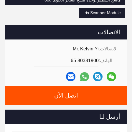
ماسح الشمس,وحدة مسح الشعر العلوي 68g
Iris Scanner Module
الاتصالات
الاتصالات:
Mr. Kelvin Yi
الهاتف:
65-80381900
اتصل الآن
أرسل لنا