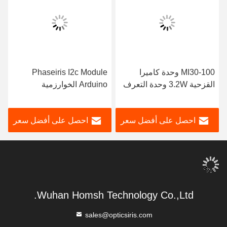
MI30-100 وحدة كاميرا
Phaseiris I2c Module
القزحية 3.2W وحدة التعرف
Arduino الخوارزمية
على القزحية 850nm
المستندة إلى 10000 شخص
تخزين داخلي
احصل على أفضل سعر
احصل على أفضل سعر
Wuhan Homsh Technology Co.,Ltd.
sales@opticsiris.com