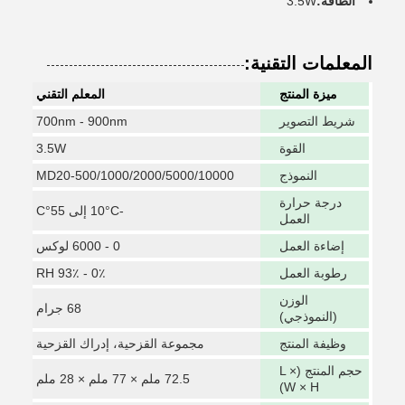
الطاقة:
3.5W
المعلمات التقنية:
ميزة المنتج
المعلم التقني
شريط التصوير
700nm - 900nm
القوة
3.5W
النموذج
MD20-500/1000/2000/5000/10000
درجة حرارة
-10°C إلى 55°C
العمل
إضاءة العمل
0 - 6000 لوكس
رطوبة العمل
0٪ - 93٪ RH
الوزن
68 جرام
(النموذجي)
وظيفة المنتج
مجموعة القزحية، إدراك القزحية
حجم المنتج (L ×
72.5 ملم × 77 ملم × 28 ملم
W × H)