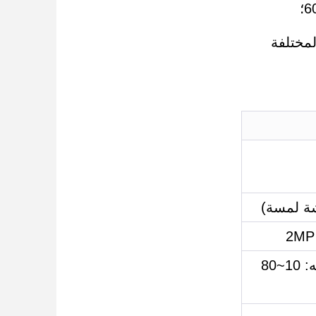
الشعر العلوي: 3560 سم، التعرف على الوجه: 10~80