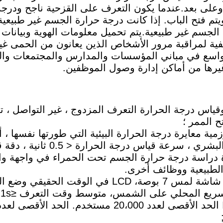
على بعد.عندما يكون التعرف على القزحية ناجح ودرجة
تم فتح الباب. إذا كانت درجة حرارة الجسم غير طبيعية ، ل
الجسم غير طبيعية.يتم تحميل معلومات الهوية وبيانات د
فية لمراقبة مرور الأشخاص الذين يعانون من الحمى غي
اسع في مباني المؤسسات والمدارس والمجتمعات والم
يرها من أماكن إدارة وصول الموظفين.
 وقياس درجة الحرارة التعرف المزدوج ، غير التواصل ، ت
ح الممر ؛
رزمية معايرة درجة الحرارة البيئية التي طورتها نفسها 
 قياس درجة الحرارة < 0.5 ثانية ، دقة قياس درجة الحرارة ± 0.3 درجة مئوية ؛
 دراسة درجة حرارة الجسم تحت الحمراء في واجهة واج
لطبيعية ووظائف أخرى.
6. تدعم Iris الحد الأقصى لعدد 20،000 مس