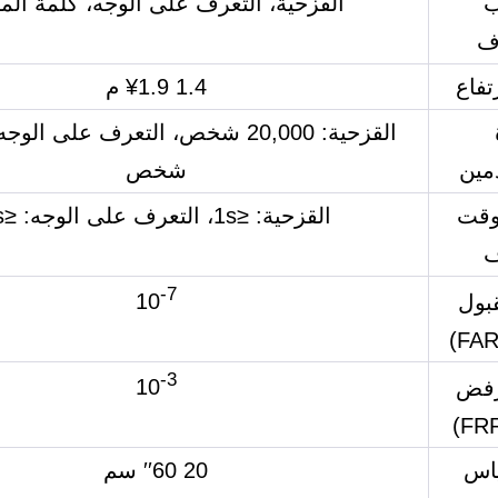
ب
القزحية، التعرف على الوجه، كلمة الم
اف
تفاع
1.4 ¥1.9 م
مين
شخص
وقت
القزحية: ≤1s، التعرف على الوجه: ≤1s
ف
-7
10
بول
-3
10
رفض
اس
20 ′′60 سم