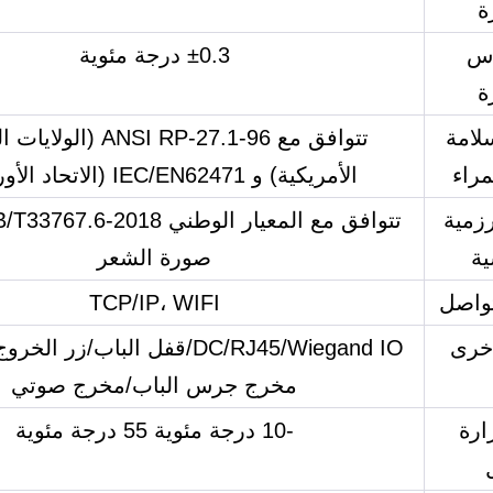
ة
اس
±0.3 درجة مئوية
ة
سلامة
تتوافق مع ANSI RP-27.1-96 (
راء
الأمريكية) و IEC/EN62471 (الاتحاد الأوروبي)
رزمية
ية
صورة الشعر
تواصل
TCP/IP، WIFI
خرى
مخرج جرس الباب/مخرج صوتي
ارة
-10 درجة مئوية 55 درجة مئوية