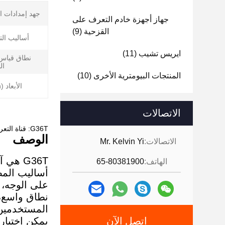
جهد إمدادات ا
جهاز أجهزة خادم التعرف على
القزحية
(9)
أساليب الت
ايريس تشيب
(11)
نطاق قياس
ال
المنتجات البيومترية الأخرى
(10)
الأبعاد (l*w*h):
الاتصالات
G36T: قناة التعرف المزدوج على الشمس والحرارة وآلة قناة قياس دقة درجة الحرارة
الوصف
الاتصالات:
Mr. Kelvin Yi
G36T ه
الهاتف:
65-80381900
أساليب المص
نطاق واسع، ي
المستخدمين
اتصل الآن
يمكن اختيار