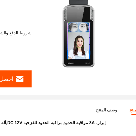
شروط الدفع والش
احصل 
نتج
وصف المنتج
إبراز:
3A مراقبة الحدود,مراقبة الحدود للقزحية DC 12V,آلة قياس درجة حرارة القزحية