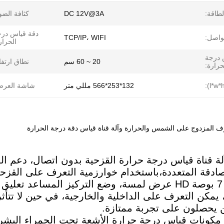
لطاقة:
DC 12V@3A
كثافة الضو
دقة قياس در
واصل:
TCP/IP، WIFI
الحرار
 درجة
20 ~ 60 سم
نطاق ارتفا
حرارة:
132*253*566 مللي متر
شاشة العرض
ي آلة قناة قياس درجة حرارة القزحية بدون اتصال، دعم ال
ادقة المتعددة،باستخدام خوارزمية التعرف على القزحية
مكن التعرف على الداخلية والخارجية، في حين لا تتأثر ا
 يحصلون على تجربة ممتازة.
 مكونات قياس درجة حرارة الأشعة تحت الحمراء البشر