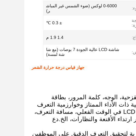
0-6000 لوكس (ضوء الشمس غير المباش
ء:
ر)
جة
± 0.3 ℃
ة:
ع:
1.4 ‬1.9 م
شاشة LCD عالية الجودة 7 بوصات (مع شا
:
شة لمسة)
جهاز قياس درجة حرارة الشعر
قزحية، الوجه، كلمة المرور، بطاقة
 ذات الأداء الممتاز وخوارزمية التعرف
على الوجه، 7 بوصة HD عرض لمسة، وضع التركيز المساعد تعليق LCD في الوقت الفعلي، مسافة التعرف،
رتداء الأقنعة والنظارات، الخ.دع
ية لتحقيق التعرف الدقيق على الموظفين