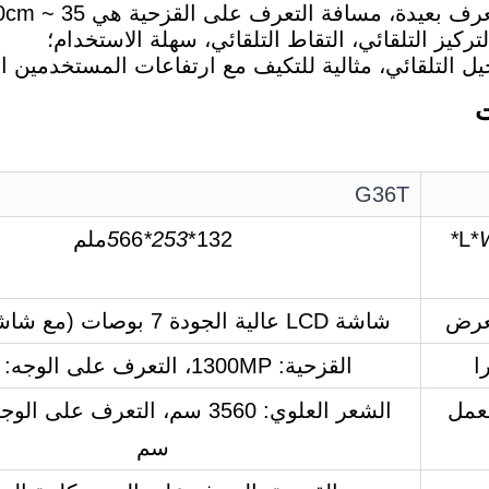
ت
G36T
W
132*
253*5
66ملم
عرض
شاشة LCD عالية الجودة 7 بوصات (مع شاشة لمسة)
ا
القزحية: 1300MP، التعرف على الوجه: 2MP
عمل
سم