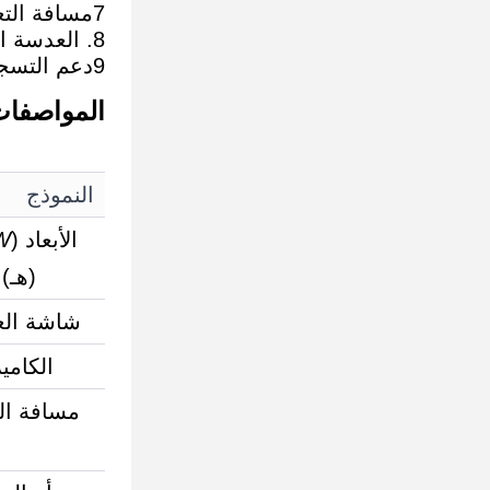
7مسافة التعرف بعيدة، مسافة التعرف على القزحية هي 35 ~ 60cm؛
8. العدسة التركيز التلقائي، التقاط التلقائي، سهلة الاستخدام؛
9دعم التسجيل التلقائي، مثالية للتكيف مع ارتفاعات المستخدمين المختلفة
المواصفا
النموذج
الأبعاد (L*
*
(هـ)
شاشة ال
الكامير
مسافة ال