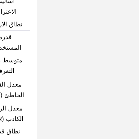
أسالي
الاعتر
نطاق الار
قدرة
المستخد
متوسط 
التعر
معدل الق
الخاطئ (FAR)
معدل ال
الكاذب (FRR)
نطاق قي