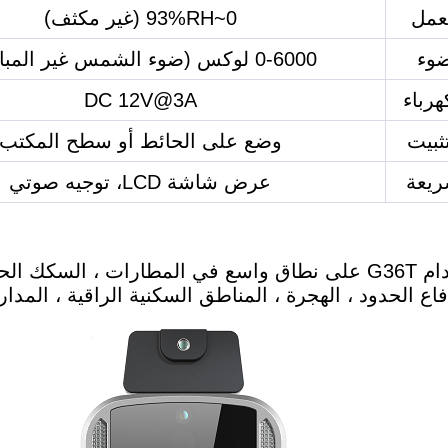
عمل
0~93%RH (غير مكثف)
ضوء
0-6000 لوكس (ضوء الشمس غير المباشر)
هرباء
DC 12V@3A
ثبيت
وضع على الحائط أو سطح المكتب
ريعة
عرض شاشة LCD، توجيه صوتي
يمكن استخدام G36T على نطاق واسع في المطارات ، الس
لحدود ، الهجرة ، المناطق السكنية الراقية ، المدارس ، CBD ، مباني المكاتب وه