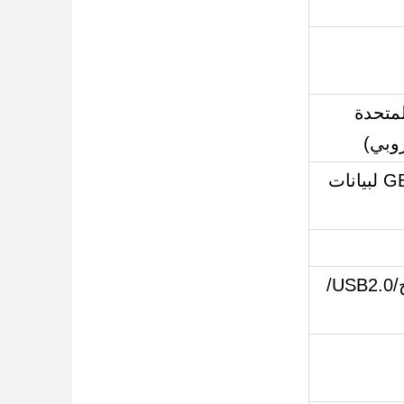
الولايات المتحدة
تتوافق مع المعيار الوطني GB/T33767.6-2018 لبيانات
DC/RJ45/Wiegand IO/قفل الباب/زر الخروج/USB2.0/