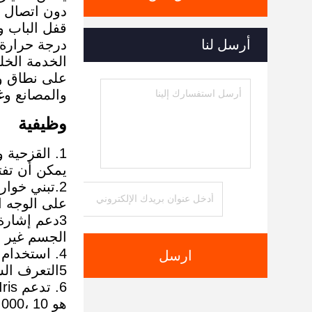
دون اتصال و
قفل الباب وي
أرسل لنا
درجة حرارة 
الخدمة الخل
على نطاق و
والمصانع وغ
وظيفية
1. القزحية
يمكن أن تفت
2.تبني خوا
على الوجه البشري ، سرعة
3دعم إشارة
الجسم غير ا
4. استخدام شاشة لمس 7 بوصة، LCD في الوقت الحقيقي وضع التركيز المساعد ردود الفعل؛
ارسل
5التعرف السريع المحلي على الشمس، متوسط وقت التعرف ≤1s.
هو 10 ،000;