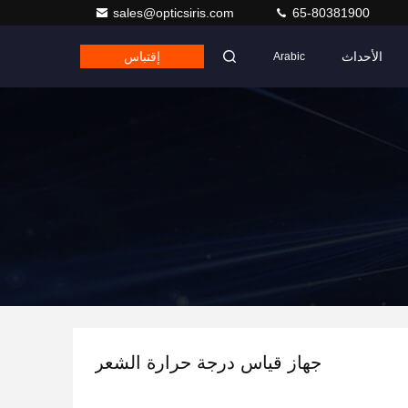
sales@opticsiris.com
65-80381900
الأحداث
إقتباس
Arabic
جهاز قياس درجة حرارة الشعر