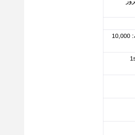
رور
القزحية: 20,000 شخص، التعرف على الوجه: 10,000